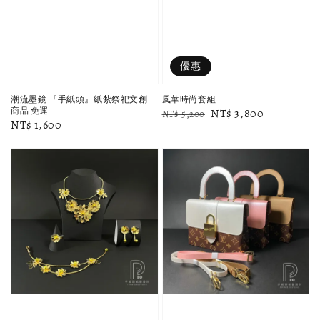
優惠
潮流墨鏡 『手紙頭』紙紮祭祀文創
風華時尚套組
商品 免運
Regular
Sale
NT$ 3,800
NT$ 5,200
Regular
NT$ 1,600
price
price
price