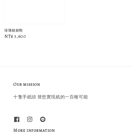
珍珠娃娃鞋
Regular
NT$ 3,600
price
Our mission
十隻手紙頭 替您實現紙的一百種可能
More information