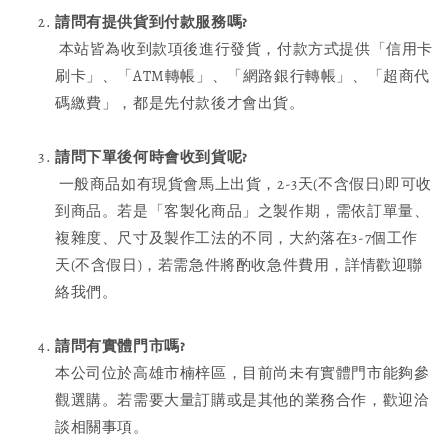
請問有提供貨到付款服務嗎
?
本站皆為收到款項後進行發貨，付款方式提供「信用卡
刷卡」、「ATM轉帳」、「網路銀行轉帳」、「超商代
碼繳費」，都是先付款後才會出貨。
請問下單後何時會收到貨呢
?
一般商品如有現貨會馬上出貨，2-3天(不含假日)即可收
到商品。若是「客製化商品」之製作期，需依訂單量、
複雜度、尺寸及製作工法的不同，大約落在3-7個工作
天(不含假日)，若需急件將酌收急件費用，詳情歡迎聯
絡我們。
請問有實體門市嗎
?
本公司位於高雄市楠梓區，目前尚未有實體門市能夠參
觀選購。若需要大量訂購或是其他的業務合作，歡迎洽
談相關事項。