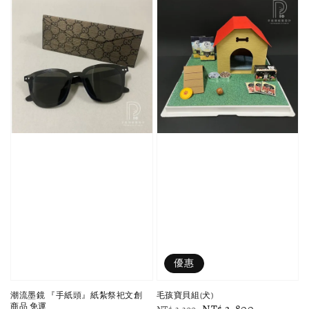
優惠
潮流墨鏡 『手紙頭』紙紮祭祀文創
毛孩寶貝組(犬)
商品 免運