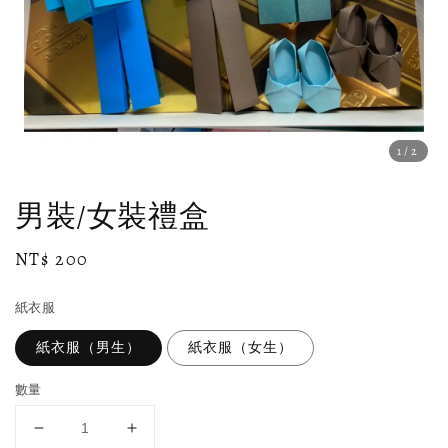
1
/2
男裝/女裝禮盒
Regular
NT$ 200
price
紙衣服
紙衣服（男生）
紙衣服（女生）
數量