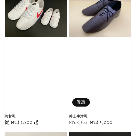
優惠
阿甘鞋
紳士牛津鞋
Regular
從
NT$ 1,800
起
Regular
Sale
NT$ 3,000
NT$ 5,600
price
price
price