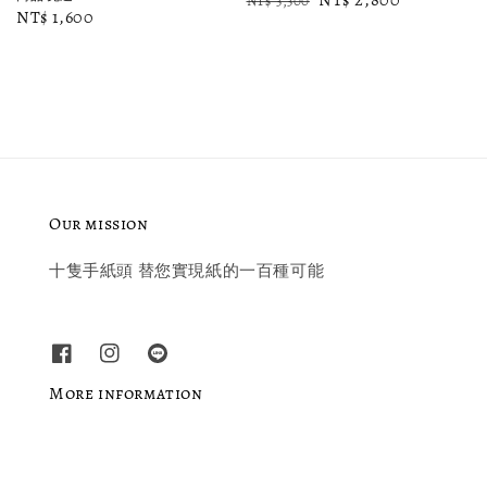
Regular
Sale
NT$ 2,800
NT$ 3,300
Regular
NT$ 1,600
price
price
price
Our mission
十隻手紙頭 替您實現紙的一百種可能
More information