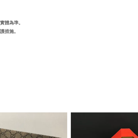
實體為準
。
護措施。