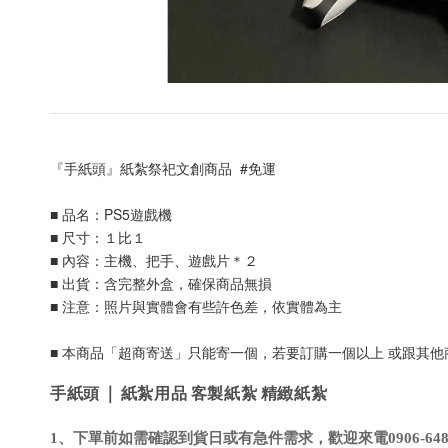
『手紙頭』紙紮祭祀文創商品  #免運
■ 品名：PS5遊戲機
■ 尺寸：１比１
■ 內容：主機、把手、遊戲片＊２
■ 出貨：含完整外盒，確保商品無損
■ 注意：照片與實體會有些許色差，依實體為主
■ 本商品「超商寄送」只能寄一個，若要訂購一個以上 或跟其
手紙頭 | 紙紮用品 客製紙紮 精緻紙紮
1、下單前如需確認到貨日或有急件需求，歡迎來電0906-648-