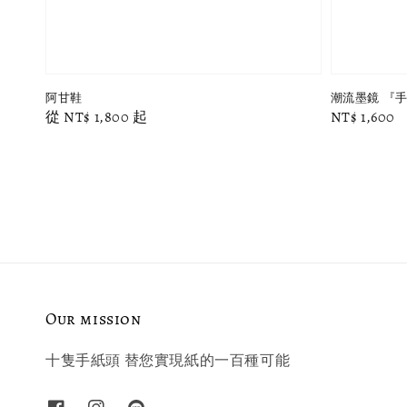
阿甘鞋
潮流墨鏡 『
Regular
從
NT$ 1,800
起
Regular
NT$ 1,600
price
price
Our mission
十隻手紙頭 替您實現紙的一百種可能