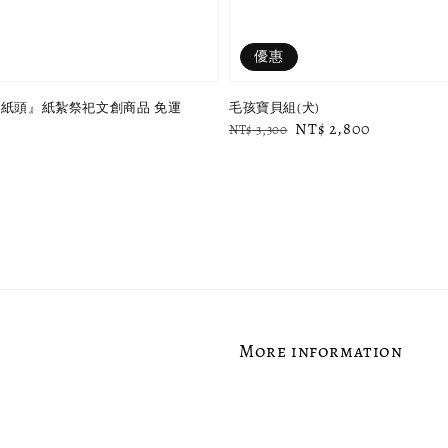
優惠
手紙頭』紙紮祭祀文創商品 免運
毛孩寶貝組(犬)
Regular
Sale
NT$ 2,800
NT$ 3,300
price
price
More information