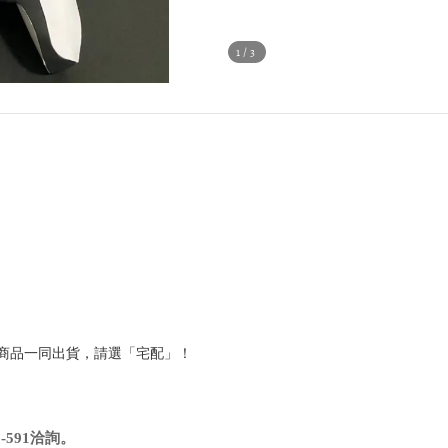
1
/3
他商品一同出貨，請選「宅配」！
591洽詢
。