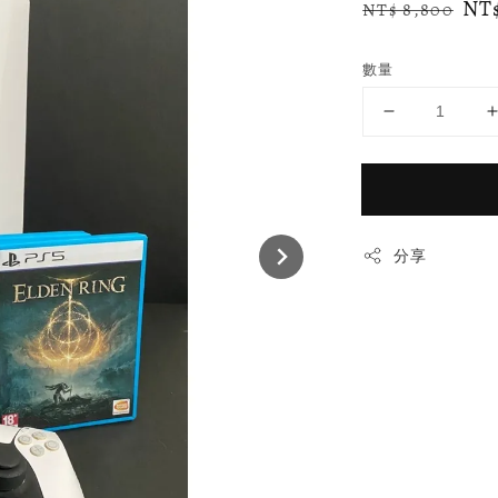
Regular
Sa
NT$
NT$ 8,800
price
pr
數量
分享