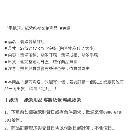
『手紙頭』紙紮祭祀文創商品  #免運
■ 品名：碧綠翡翠飾組
■ 尺寸：27*27*17 cm 含包裝 (內容物為1比1大小)
■ 內容：翡翠項鍊、翡翠耳環、翡翠戒指、翡翠手環
■ 出貨：含完整透明外盒，確保商品無損
■ 注意：照片與實體會有些許色差，依實體為主
■ 本商品「超商寄送」只能寄一個，若要訂購一個以上 或跟其他商
品一同出貨，請選「宅配」！
手紙頭 | 紙紮用品 客製紙紮 精緻紙紮
1、下單前如需確認到貨日或有急件需求，歡迎來電0906-648-
591洽詢
。
2、商品訂購程序與交貨日均以付款日起計算，不含假日
。