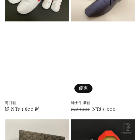
優惠
阿甘鞋
紳士牛津鞋
Regular
從
NT$ 1,800
起
Regular
Sale
NT$ 3,000
NT$ 5,600
price
price
price