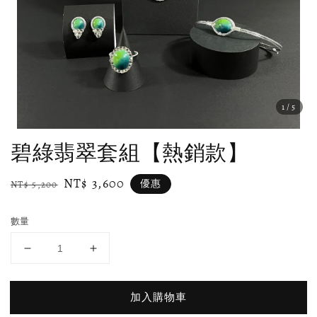
1
/5
碧綠翡翠套組【熱銷款】
Regular
Sale
NT$ 3,600
優惠
NT$ 5,200
price
price
數量
加入購物車