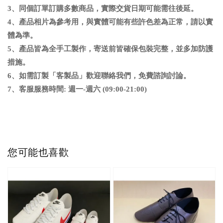
3、同個訂單訂購多數商品，實際交貨日期可能需往後延
。
4、
產品相片為參考用，與實體可能有些許色差為正常，請以實
體為準
。
5、
產品皆為全手工製作，寄送前皆確保包裝完整，並多加防護
措施。
6
、
如需訂製「客製品」歡迎聯絡我們，免費諮詢討論。
7、客服服務時間: 週一-週六 (09:00-21:00)
您可能也喜歡