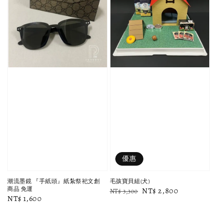
優惠
潮流墨鏡 『手紙頭』紙紮祭祀文創
毛孩寶貝組(犬)
商品 免運
Regular
Sale
NT$ 2,800
NT$ 3,300
Regular
NT$ 1,600
price
price
price