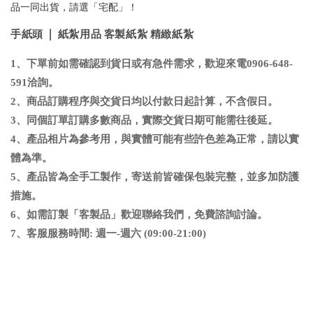
品一同出貨，請選「宅配」！
手紙頭 | 紙紮用品 客製紙紮 精緻紙紮
1、下單前如需確認到貨日或有急件需求，歡迎來電0906-648-
591洽詢
。
2、商品訂購程序與交貨日均以付款日起計算，不含假日
。
3、同個訂單訂購多數商品，實際交貨日期可能需往後延
。
4、
產品相片為參考用，與實體可能有些許色差為正常，請以實
體為準
。
5、
產品皆為全手工製作，寄送前皆確保包裝完整，並多加防護
措施。
6
、
如需訂製「客製品」歡迎聯絡我們，免費諮詢討論。
7、客服服務時間: 週一-週六 (09:00-21:00)