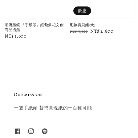
優惠
潮流墨鏡 『手紙頭』紙紮祭祀文創
毛孩寶貝組(犬)
商品 免運
Regular
Sale
NT$ 2,800
NT$ 3,300
Regular
NT$ 1,600
price
price
price
Our mission
十隻手紙頭 替您實現紙的一百種可能