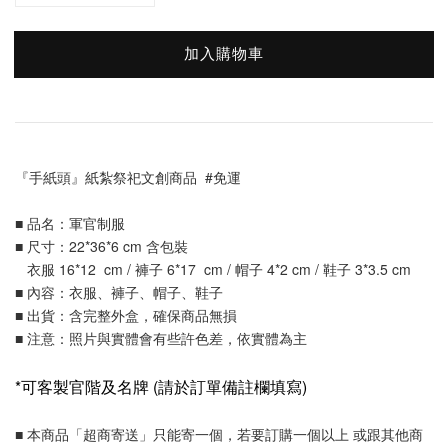
加入購物車
『手紙頭』紙紮祭祀文創商品  #免運
■ 品名：軍官制服
■ 尺寸：22*36*6 cm 含包裝
   衣服 16*12  cm / 褲子 6*17  cm / 帽子 4*2 cm / 鞋子 3*3.5 cm
■ 內容：衣服、褲子、帽子、鞋子
■ 出貨：含完整外盒，確保商品無損
■ 注意：照片與實體會有些許色差，依實體為主
*可客製官階及名牌 (請於訂單備註欄填寫)
■ 本商品「超商寄送」只能寄一個，若要訂購一個以上 或跟其他商