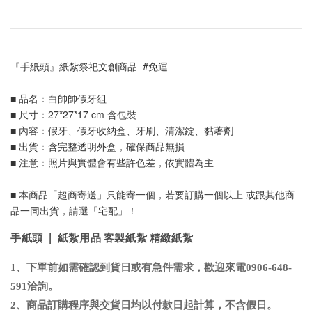
『手紙頭』紙紮祭祀文創商品  #免運
■ 品名：白帥帥假牙組
■ 尺寸：27*27*17 cm 含包裝
■ 內容：假牙、假牙收納盒、牙刷、清潔錠、黏著劑
■ 出貨：含完整透明外盒，確保商品無損
■ 注意：照片與實體會有些許色差，依實體為主
■ 本商品「超商寄送」只能寄一個，若要訂購一個以上 或跟其他商
品一同出貨，請選「宅配」！
手紙頭 | 紙紮用品 客製紙紮 精緻紙紮
1、下單前如需確認到貨日或有急件需求，歡迎來電0906-648-
591洽詢
。
2、商品訂購程序與交貨日均以付款日起計算，不含假日
。