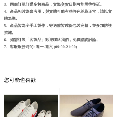
3、同個訂單訂購多數商品，實際交貨日期可能需往後延
。
4、
產品相片為參考用，與實體可能有些許色差為正常，請以實
體為準
。
5、
產品皆為全手工製作，寄送前皆確保包裝完整，並多加防護
措施。
6
、
如需訂製「客製品」歡迎聯絡我們，免費諮詢討論。
7、客服服務時間: 週一-週六 (09:00-21:00)
您可能也喜歡