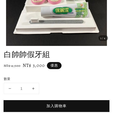
1
/4
白帥帥假牙組
Regular
Sale
NT$ 3,000
優惠
NT$ 4,500
price
price
數量
加入購物車