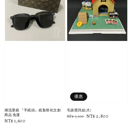
優惠
潮流墨鏡 『手紙頭』紙紮祭祀文創
毛孩寶貝組(犬)
商品 免運
Regular
Sale
NT$ 2,800
NT$ 3,300
Regular
NT$ 1,600
price
price
price