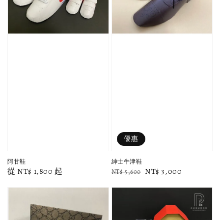
優惠
阿甘鞋
紳士牛津鞋
Regular
從
NT$ 1,800
起
Regular
Sale
NT$ 3,000
NT$ 5,600
price
price
price