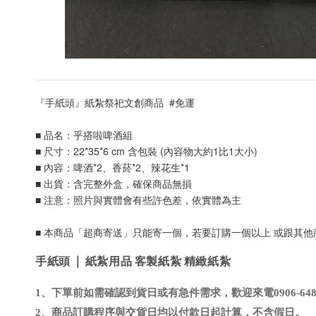
『手紙頭』紙紮祭祀文創商品  #免運
■ 品名：
乎搭啦啤酒組
■ 尺寸：22*35*6 cm 含包裝 (內容物大約1比1大小)
■ 內容：啤酒*2、香菸*2、辣花生*1
■ 出貨：含完整外盒，確保商品無損
■ 注意：照片與實體會有些許色差，依實體為主
■ 本商品「超商寄送」只能寄一個，若要訂購一個以上 或跟其
手紙頭 | 紙紮用品 客製紙紮 精緻紙紮
1、下單前如需確認到貨日或有急件需求，歡迎來電0906-648-
2、商品訂購程序與交貨日均以付款日起計算，不含假日
。