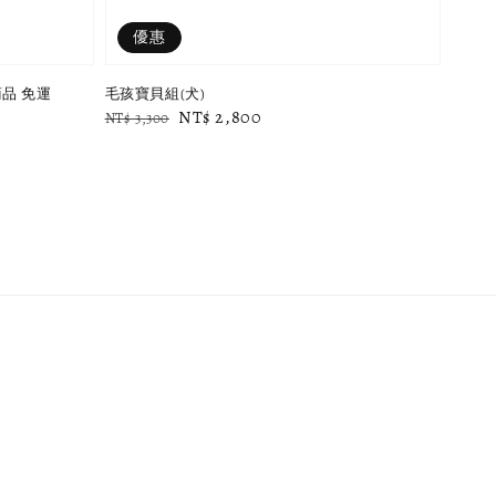
優惠
品 免運
毛孩寶貝組(犬)
Regular
Sale
NT$ 2,800
NT$ 3,300
price
price