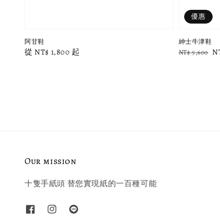
優惠
阿甘鞋
紳士牛津鞋
Regular
從
NT$ 1,800
起
Regular
S
N
NT$ 5,600
price
price
p
Our mission
十隻手紙頭 替您實現紙的一百種可能