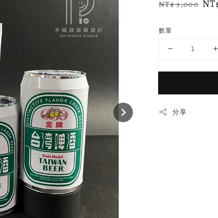
Regular
Sa
NT
NT$ 3,000
price
pr
數量
分享