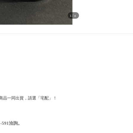
1
/4
他商品一同出貨，請選「宅配」！
591洽詢
。