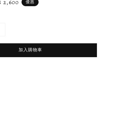
le
$ 2,600
優惠
ice
加入購物車