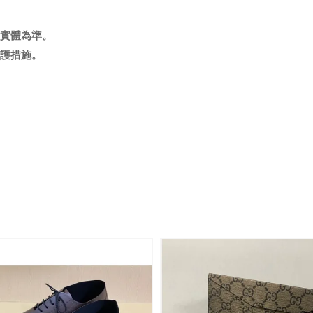
實體為準
。
護措施。