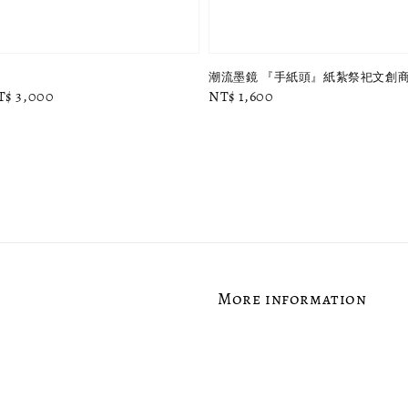
潮流墨鏡 『手紙頭』紙紮祭祀文創商
ale
T$ 3,000
Regular
NT$ 1,600
rice
price
More information