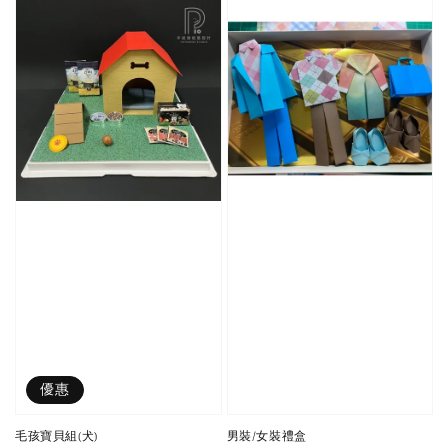
優惠
毛孩寶貝組(犬)
男裝/女裝禮盒