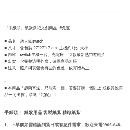
『手紙頭』紙紮祭祀文創商品  #免運
■ 品名：超人氣switch
■ 尺寸：含包裝 27*27*17 cm  主機約1比1大小
■ 內容：switch主機一台、充電座、12款最新熱門遊戲片
■ 出貨：含完整透明外盒，確保商品無損
■ 注意：照片與實體會有些許色差，依實體為主
-
■ 本商品「超商寄送」只能寄一個，若要訂購一個以上 或跟其他商
品一同出貨，請選「宅配」！
手紙頭 | 紙紮用品 客製紙紮 精緻紙紮
1、下單前如需確認到貨日或有急件需求，歡迎來電0906-648-