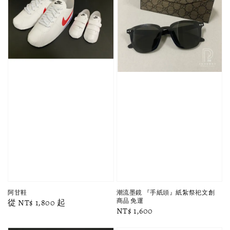
阿甘鞋
潮流墨鏡 『手紙頭』紙紮祭祀文創
商品 免運
Regular
從
NT$ 1,800
起
Regular
NT$ 1,600
price
price