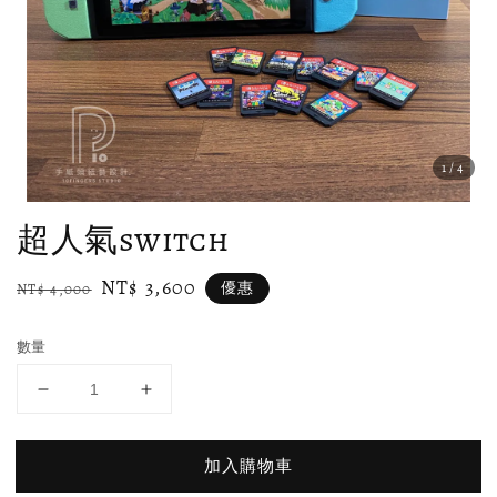
1
/4
超人氣switch
Regular
Sale
NT$ 3,600
優惠
NT$ 4,000
price
price
數量
加入購物車