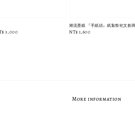
潮流墨鏡 『手紙頭』紙紮祭祀文創商
ale
T$ 3,000
Regular
NT$ 1,600
rice
price
More information