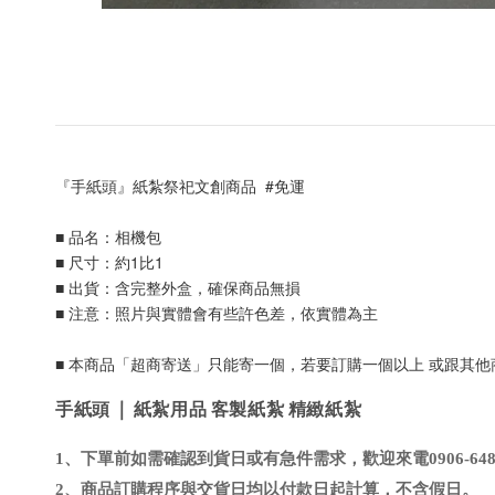
『手紙頭』紙紮祭祀文創商品  #免運
■ 品名：相機包
■ 尺寸：約1比1
■ 出貨：含完整外盒，確保商品無損
■ 注意：照片與實體會有些許色差，依實體為主
■ 本商品「超商寄送」只能寄一個，若要訂購一個以上 或跟其
手紙頭 | 紙紮用品 客製紙紮 精緻紙紮
1、下單前如需確認到貨日或有急件需求，歡迎來電0906-648-
2、商品訂購程序與交貨日均以付款日起計算，不含假日
。