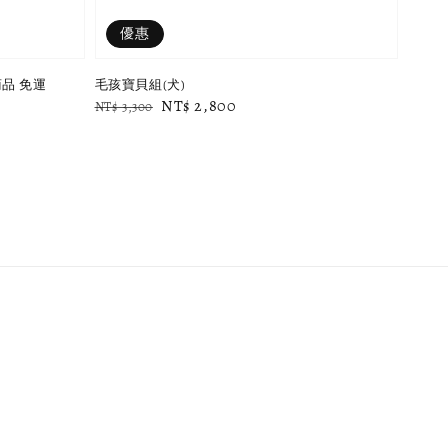
優惠
品 免運
毛孩寶貝組(犬)
Regular
Sale
NT$ 2,800
NT$ 3,300
price
price