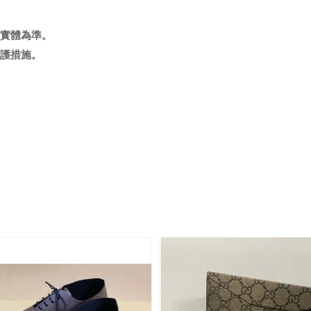
實體為準
。
護措施。