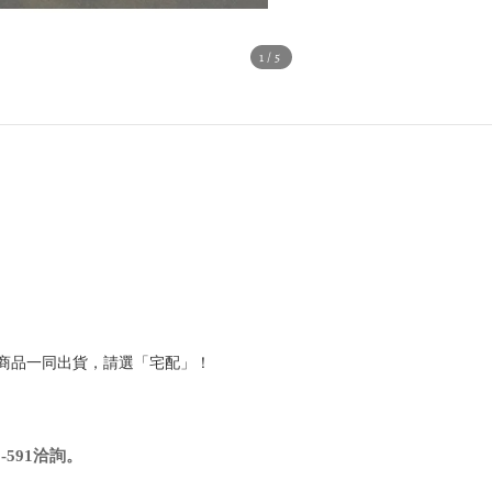
1
/5
他商品一同出貨，請選「宅配」！
591洽詢
。