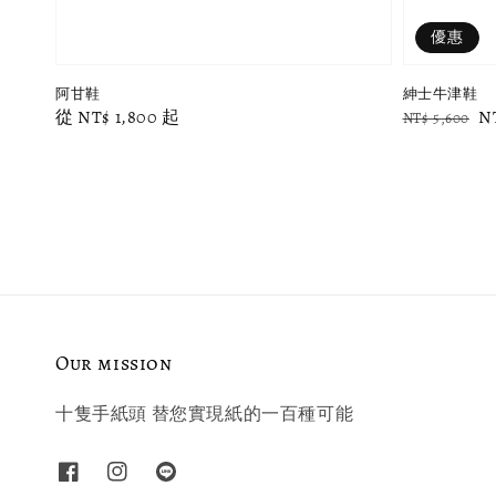
優惠
阿甘鞋
紳士牛津鞋
Regular
從
NT$ 1,800
起
Regular
S
N
NT$ 5,600
price
price
p
Our mission
十隻手紙頭 替您實現紙的一百種可能