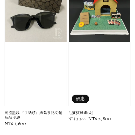
優惠
潮流墨鏡 『手紙頭』紙紮祭祀文創
毛孩寶貝組(犬)
商品 免運
Regular
Sale
NT$ 2,800
NT$ 3,300
Regular
NT$ 1,600
price
price
price