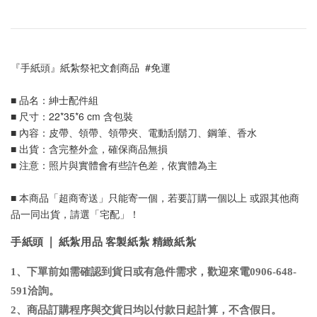
『手紙頭』紙紮祭祀文創商品  #免運
■ 品名：紳士配件組
■ 尺寸：22*35*6 cm 含包裝
■ 內容：皮帶、領帶、領帶夾、電動刮鬍刀、鋼筆、香水
■ 出貨：含完整外盒，確保商品無損
■ 注意：照片與實體會有些許色差，依實體為主
■ 本商品「超商寄送」只能寄一個，若要訂購一個以上 或跟其他商
品一同出貨，請選「宅配」！
手紙頭 | 紙紮用品 客製紙紮 精緻紙紮
1、下單前如需確認到貨日或有急件需求，歡迎來電0906-648-
591洽詢
。
2、商品訂購程序與交貨日均以付款日起計算，不含假日
。