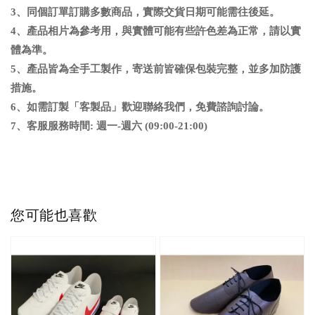
3、同個訂單訂購多數商品，實際交貨日期可能需往後延
。
4、
產品相片為參考用，與實體可能有些許色差為正常，請以實
體為準
。
5、
產品皆為全手工製作，寄送前皆確保包裝完整，並多加防護
措施。
6
、
如需訂製「客製品」歡迎聯絡我們，免費諮詢討論。
7、客服服務時間: 週一-週六 (09:00-21:00)
您可能也喜歡