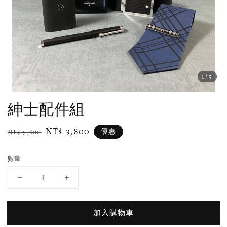
1
/5
紳士配件組
Regular
Sale
NT$ 3,800
優惠
NT$ 5,600
price
price
數量
加入購物車