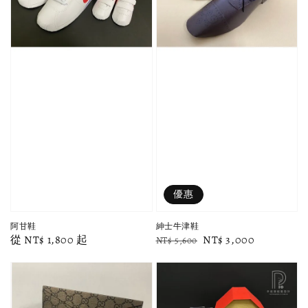
優惠
阿甘鞋
紳士牛津鞋
Regular
從
NT$ 1,800
起
Regular
Sale
NT$ 3,000
NT$ 5,600
price
price
price